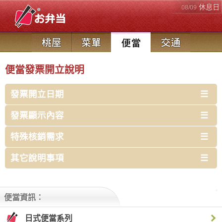
休息日
08/09
便當發票開立說明
發票開立日期
發票顯示內容
特殊核銷需求
替換發票:
其它說明事項
未打統編或變更統一編號。
我們每筆交易產生時，當下會立即開立發票，若因跨月
銷貨退回跨月、跨年..等。
報帳問題，在我們可以協助的範圍內提供您可行的作業
便當資訊：
程序。
拆分或合併發票:
日式便當系列