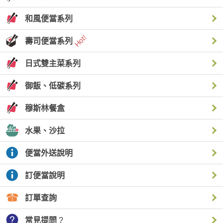
標準：
兩組統編、或一組需要統編...等。
當日交易當日發票。
和風便當系列
兩張發票需合併為一張核銷。
提早：
壽司便當系列
交易預先產生，延後便當交貨日期。(提前發票開立日期)
遺失發票補發:
延後：
日式雙主菜系列
我們協助您開立符合國稅局規範與正本相符的文件證明(與正
交易已經產生，因發票品項錯誤，更換發票。(延後發票開立
本相同效力)。
日期)
交易產生時發票即開立。預先訂購或付款，發票於付款
御飯、低碳系列
當下就會開立。(通常是付款當日或取件當日)
穆斯林餐盒
水果、沙拉
發票品項僅會顯示一筆餐飲費總額。因系統的限制，發
便當外送說明
票上不顯示品名及數量，僅顯示為"餐飲費"一筆費用。該
訂便當說明
費用包含：便當、水果、物流、其他服務...等，費用的加
總。我們會另附一張POS機的明細給您。
訂單查詢
常見提問
?